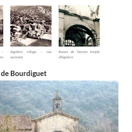
 –
Aigaliers village – vue
Ruines de l’ancien temple
ien
aerienne
d’Aigaliers
 de Bourdiguet