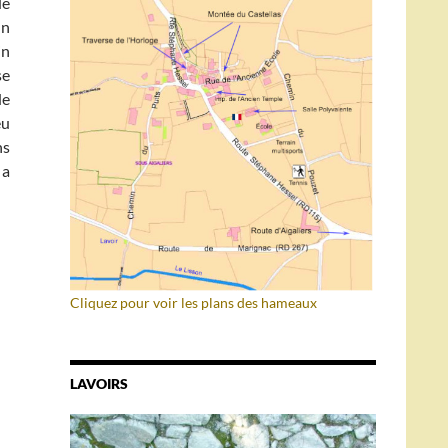
de
un
in
se
de
eu
ns
 a
Cliquez pour voir les plans des hameaux
LAVOIRS