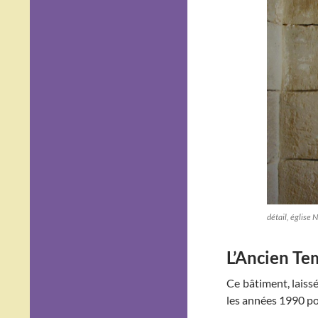
détail, église
L’Ancien Tem
Ce bâtiment, laiss
les années 1990 po