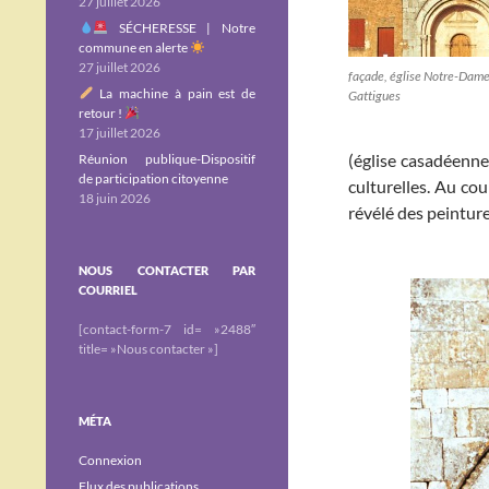
27 juillet 2026
SÉCHERESSE | Notre
commune en alerte
27 juillet 2026
façade, église Notre-Dam
La machine à pain est de
Gattigues
retour !
17 juillet 2026
(église casadéenne
Réunion publique-Dispositif
de participation citoyenne
culturelles. Au cou
18 juin 2026
révélé des peinture
NOUS CONTACTER PAR
COURRIEL
[contact-form-7 id= »2488″
title= »Nous contacter »]
MÉTA
Connexion
Flux des publications