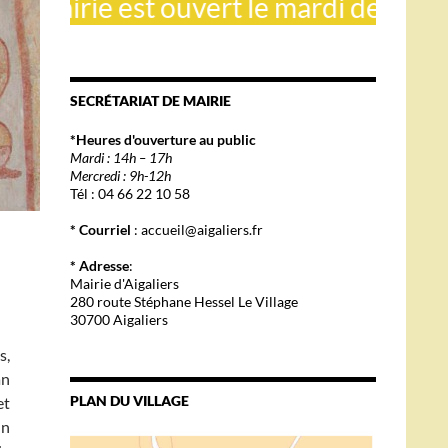
rie est ouvert le mardi de 14h à 17h e
SECRÉTARIAT DE MAIRIE
*Heures d'ouverture au public
Mardi : 14h – 17h
Mercredi : 9h-12h
Tél : 04 66 22 10 58
* Courriel
: accueil@aigaliers.fr
* Adresse
:
Mairie d'Aigaliers
280 route Stéphane Hessel Le Village
30700 Aigaliers
s,
an
PLAN DU VILLAGE
et
Un