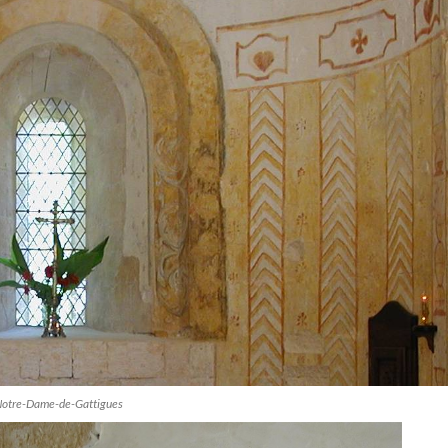
<
 Notre-Dame-de-Gattigues