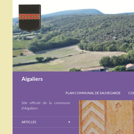
Recherche
Aigaliers
ALLER AU CONTENU
PLAN COMMUNAL DE SAUVEGARDE
CON
Site officiel de la commune
d'Aigaliers
ARTICLES