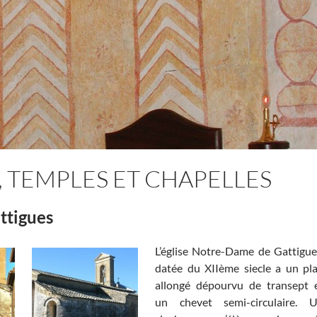
Le secrétariat de mai
, TEMPLES ET CHAPELLES
ttigues
L’église Notre-Dame de Gattigue
datée du XIIème siecle a un pl
allongé dépourvu de transept 
un chevet semi-circulaire. 