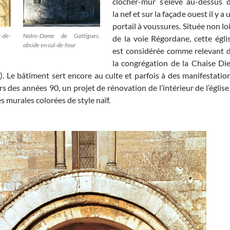
clocher-mur s’élève au-dessus 
la nef et sur la façade ouest il y a 
portail à voussures. Située non lo
e-de-
Notre-Dame de Gattigues,
de la voie Régordane, cette égli
abside en cul-de-four
est considérée comme relevant 
la congrégation de la Chaise Di
). Le bâtiment sert encore au culte et parfois à des manifestatio
rs des années 90, un projet de rénovation de l’intérieur de l’église
s murales colorées de style naïf.