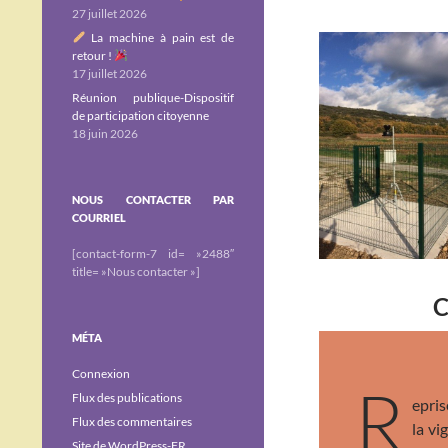
27 juillet 2026
La machine à pain est de
retour !
17 juillet 2026
Réunion publique-Dispositif
de participation citoyenne
18 juin 2026
NOUS CONTACTER PAR
COURRIEL
[contact-form-7 id= »2488″
title= »Nous contacter »]
C
MÉTA
Connexion
R
Flux des publications
epris
Flux des commentaires
la vi
Site de WordPress-FR