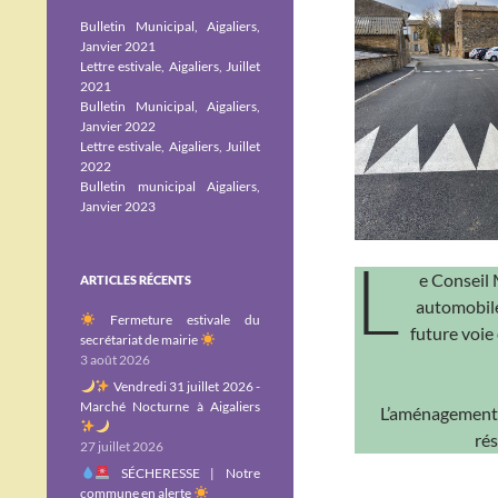
Bulletin Municipal, Aigaliers,
Janvier 2021
Lettre estivale, Aigaliers, Juillet
2021
Bulletin Municipal, Aigaliers,
Janvier 2022
Lettre estivale, Aigaliers, Juillet
2022
Bulletin municipal Aigaliers,
Janvier 2023
L
e Conseil 
ARTICLES RÉCENTS
automobile 
Fermeture estivale du
future voie
secrétariat de mairie
3 août 2026
Vendredi 31 juillet 2026 -
Marché Nocturne à Aigaliers
L’aménagement c
rés
27 juillet 2026
SÉCHERESSE | Notre
commune en alerte