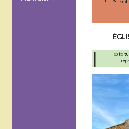
exuto
ÉGLI
L
es toitu
repr