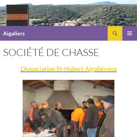
Recherche
Aigaliers
ALLER
MENU
AU
PRINCI
SOCIÉTÉ DE CHASSE
CONTENU
L’Association St-Hubert Aigaliéroise