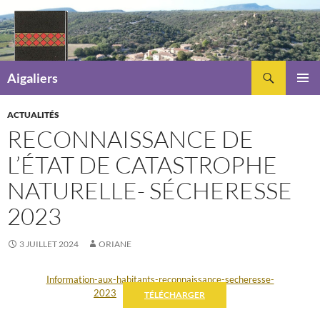
Recherche
Aigaliers
ALLER
MENU
AU
PRINCI
ACTUALITÉS
CONTENU
RECONNAISSANCE DE
L’ÉTAT DE CATASTROPHE
NATURELLE- SÉCHERESSE
2023
3 JUILLET 2024
ORIANE
Information-aux-habitants-reconnaissance-secheresse-
2023
TÉLÉCHARGER