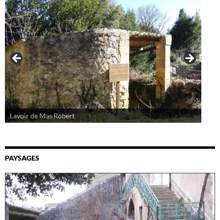
Lavoir de Mas Robert
Bassin d'ecoulement,Lavoir de Font de l'Escoule
PAYSAGES