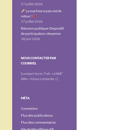
27 juillet 2026
La machine à pain est de
retour !
17 juillet 2026
Réunion publique-Dispositif
de participation citoyenne
18 juin 2026
NOUS CONTACTER PAR
COURRIEL
[contact-form-7 id= »2488″
title= »Nous contacter »]
MÉTA
Connexion
Flux des publications
Flux des commentaires
Site de WordPress-FR