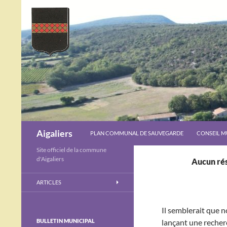
ALLER AU CONTENU
Recherche
Aigaliers
PLAN COMMUNAL DE SAUVEGARDE
CONSEIL M
Site officiel de la commune
d'Aigaliers
Aucun rés
ARTICLES
Il semblerait que 
BULLETIN MUNICIPAL
lançant une recher