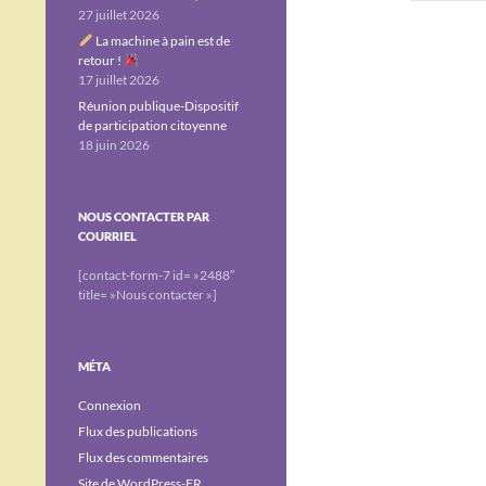
27 juillet 2026
La machine à pain est de
retour !
17 juillet 2026
Réunion publique-Dispositif
de participation citoyenne
18 juin 2026
NOUS CONTACTER PAR
COURRIEL
[contact-form-7 id= »2488″
title= »Nous contacter »]
MÉTA
Connexion
Flux des publications
Flux des commentaires
Site de WordPress-FR