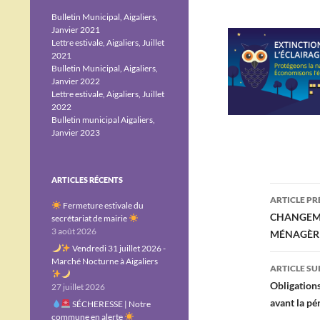
Bulletin Municipal, Aigaliers,
Janvier 2021
Lettre estivale, Aigaliers, Juillet
2021
Bulletin Municipal, Aigaliers,
Janvier 2022
Lettre estivale, Aigaliers, Juillet
2022
Bulletin municipal Aigaliers,
Janvier 2023
ARTICLES RÉCENTS
Navig
ARTICLE P
Fermeture estivale du
des
CHANGEME
secrétariat de mairie
3 août 2026
MÉNAGÈRE
articl
Vendredi 31 juillet 2026 -
Marché Nocturne à Aigaliers
ARTICLE SU
Obligations
27 juillet 2026
avant la pér
SÉCHERESSE | Notre
commune en alerte