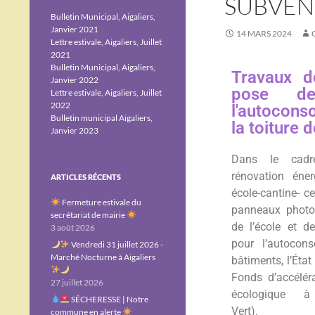
SUBVEN
Bulletin Municipal, Aigaliers,
Janvier 2021
14 MARS 2024
Lettre estivale, Aigaliers, Juillet
2021
Bulletin Municipal, Aigaliers,
Travaux d
Janvier 2022
pose de
Lettre estivale, Aigaliers, Juillet
2022
l'autocon
Bulletin municipal Aigaliers,
la toiture d
Janvier 2023
Dans le cadr
rénovation éne
ARTICLES RÉCENTS
école-cantine- c
Fermeture estivale du
panneaux photov
secrétariat de mairie
de l’école et de
3 août 2026
pour l’autoco
Vendredi 31 juillet 2026 -
Marché Nocturne à Aigaliers
bâtiments, l’État
Fonds d’accéléra
27 juillet 2026
écologique à 
SÉCHERESSE | Notre
Vert).
commune en alerte