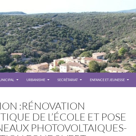
UNICIPAL
URBANISME
SECRÉTARIAT
ENFANCE ET JEUNESSE
ION :RÉNOVATION
IQUE DE L’ÉCOLE ET POSE
NEAUX PHOTOVOLTAIQUES-
Le se