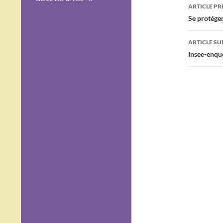
ARTICLE P
Se protéger
ARTICLE SU
Insee-enqu