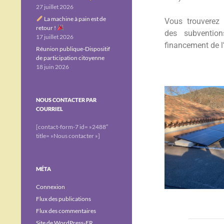
27 juillet 2026
La machine à pain est de
Vous trouverez 
retour !
des subventio
17 juillet 2026
financement de l
Réunion publique-Dispositif
de participation citoyenne
18 juin 2026
NOUS CONTACTER PAR
COURRIEL
[contact-form-7 id= »2488″
title= »Nous contacter »]
MÉTA
Connexion
Flux des publications
Flux des commentaires
Site de WordPress-FR