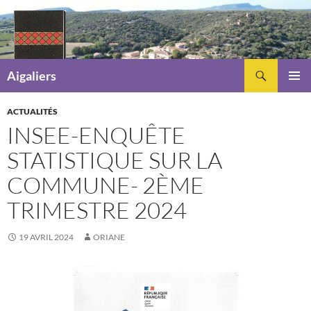
Recherche
Aigaliers
ALLER
MENU
AU
PRINCI
ACTUALITÉS
CONTENU
INSEE-ENQUÊTE
STATISTIQUE SUR LA
COMMUNE- 2ÈME
TRIMESTRE 2024
19 AVRIL 2024
ORIANE